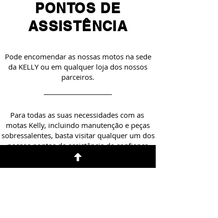
PONTOS DE
ASSISTÊNCIA
Pode encomendar as nossas motos na sede
da KELLY ou em qualquer loja dos nossos
parceiros.
Para todas as suas necessidades com as
motas Kelly, incluindo manutenção e peças
sobressalentes, basta visitar qualquer um dos
nossos pontos de assistência de confiança
listados abaixo. Estão aqui para prestar uma
assistência sem falhas à sua viagem com as
motas Kelly.